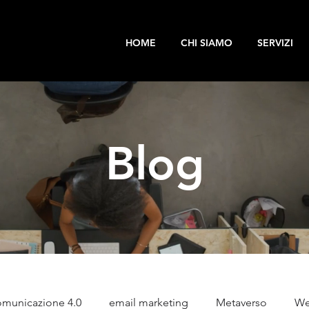
HOME
CHI SIAMO
SERVIZI
Blog
municazione 4.0
email marketing
Metaverso
We