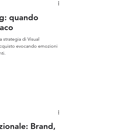
ng: quando
naco
 strategia di Visual
'acquisto evocando emozioni
ti.
ionale: Brand,