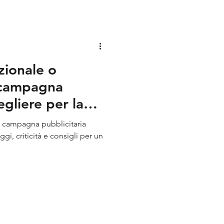
Identity
zionale o
e campagna
egliere per la
a: campagna pubblicitaria
ggi, criticità e consigli per un