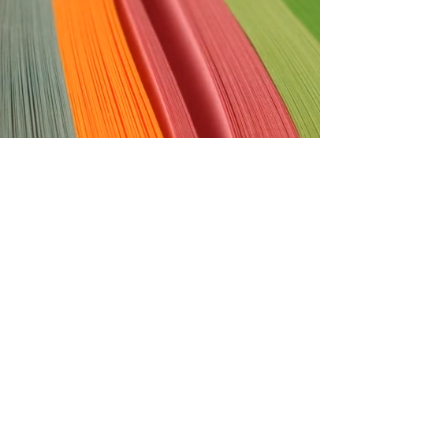
NOVA DIGITALE 4.0
Stalkerizzaci qui...
P IVA
12697480015
Viale Roma 8/B
10051 Avigliana, Torino ITA
+39 328 9697641