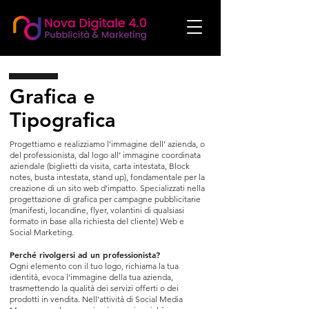
Grafica e
Tipografica
Progettiamo e realizziamo l’immagine dell’ azienda, o
del professionista, dal logo all’ immagine coordinata
aziendale (biglietti da visita, carta intestata, Block
notes, busta intestata, stand up), fondamentale per la
creazione di un sito web d'impatto. Specializzati nella
progettazione di grafica per campagne pubblicitarie
(manifesti, locandine, flyer, volantini di qualsiasi
formato in base alla richiesta del cliente) Web e
Social Marketing.
Perché rivolgersi ad un professionista?
Ogni elemento con il tuo logo, richiama la tua
identità, evoca l’immagine della tua azienda,
trasmettendo la qualità dei servizi offerti o dei
prodotti in vendita. Nell'attività di Social Media