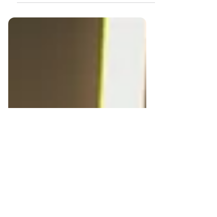
I Social Network sono indispensabili per far crescere
ogni tipo di Business. Raggiungi ogni giorno nuovi
potenziali clienti in modo mirato.