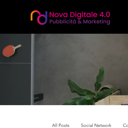
All Posts
Social Network
Co