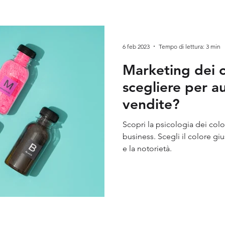
keting
Visual Marketing
Neuromarketing
Brand 
6 feb 2023
Tempo di lettura: 3 min
Marketing dei c
scegliere per a
vendite?
Scopri la psicologia dei colori per far cresc
business. Scegli il colore gi
e la notorietà.