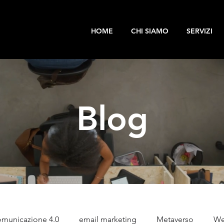
HOME
CHI SIAMO
SERVIZI
Blog
municazione 4.0
email marketing
Metaverso
We