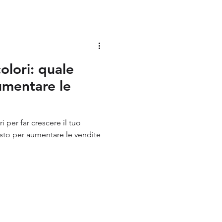
Identity
olori: quale
umentare le
ere il tuo
usto per aumentare le vendite