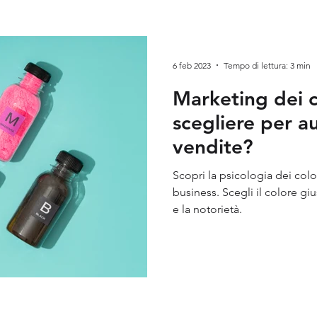
keting
Visual Marketing
Neuromarketing
Brand 
6 feb 2023
Tempo di lettura: 3 min
Marketing dei c
scegliere per a
vendite?
Scopri la psicologia dei colori per far cresc
business. Scegli il colore gi
e la notorietà.