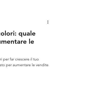
Identity
olori: quale
umentare le
ere il tuo
usto per aumentare le vendite