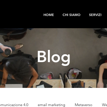
HOME
CHI SIAMO
SERVIZI
Blog
municazione 4.0
email marketing
Metaverso
We