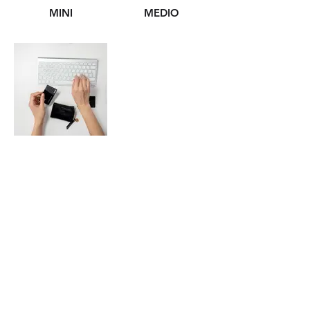
MINI
MEDIO
MAXI
NOVA DIGITALE 4.0
Stalkerizzaci qui...
P IVA
12697480015
Viale Roma 8/B
10051 Avigliana, Torino ITA
+39 328 9697641
info@novadigitale.it
© 2022 Nova Digitale 4.0 P.IVA
12697480015